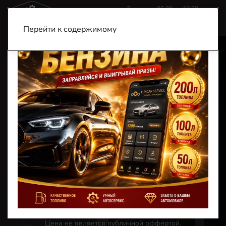
Звоните c 09:00 до 18:00
+7 (900) 185-99-79
+7 (901) 456-57-77
Перейти к содержимому
Главная
Услуги
Ремонт
Подвески
Сход-развал
Сход-развал в
Таганроге
от 1 500 ₽
Цена не является публичной оффертой.