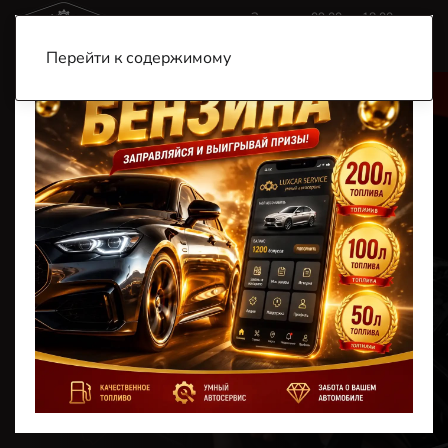
Звоните c 09:00 до 18:00
+7 (900) 185-99-79
+7 (901) 456-57-77
Перейти к содержимому
Главная
Услуги
Шиномонтаж и балансировка
Шиномонтаж
Шиномонтаж в
Таганроге
от 300 ₽