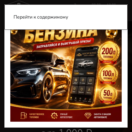
Звоните c 09:00 до 18:00
+7 (900) 185-99-79
+7 (901) 456-57-77
Перейти к содержимому
Главная
Услуги
Замена жидкостей
Замена масла в
редукторе
Замена масла в
редукторе в
Таганроге